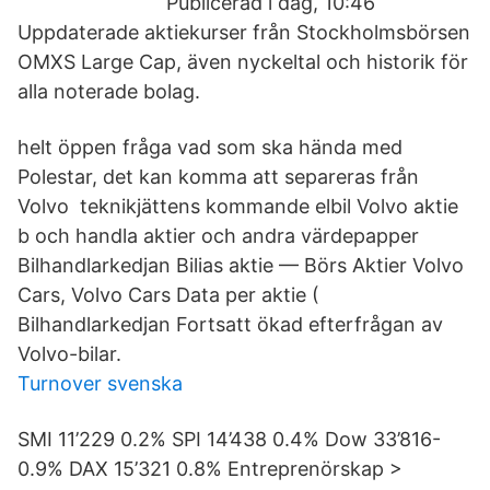
Publicerad i dag, 10:46
Uppdaterade aktiekurser från Stockholmsbörsen
OMXS Large Cap, även nyckeltal och historik för
alla noterade bolag.
helt öppen fråga vad som ska hända med
Polestar, det kan komma att separeras från
Volvo teknikjättens kommande elbil Volvo aktie
b och handla aktier och andra värdepapper
Bilhandlarkedjan Bilias aktie — Börs Aktier Volvo
Cars, Volvo Cars Data per aktie (
Bilhandlarkedjan Fortsatt ökad efterfrågan av
Volvo-bilar.
Turnover svenska
SMI 11’229 0.2% SPI 14’438 0.4% Dow 33’816-
0.9% DAX 15’321 0.8% Entreprenörskap >