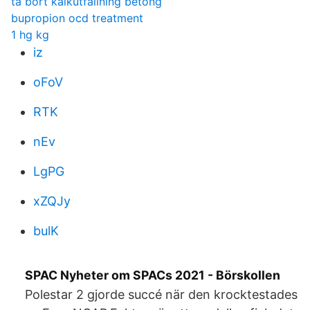
ta bort kalkutfällning betong
bupropion ocd treatment
1 hg kg
iz
oFoV
RTK
nEv
LgPG
xZQJy
bulK
SPAC Nyheter om SPACs 2021 - Börskollen
Polestar 2 gjorde succé när den krocktestades